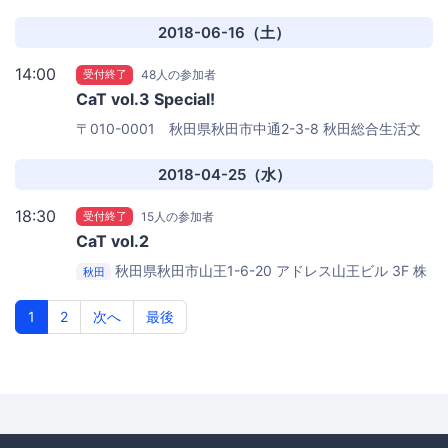
本庁舎3階
秋田市役所 中央市民サービスセンター「セン
タース」洋室4
2018-06-16（土）
14:00
受付終了
48人の参加者
CaT vol.3 Special!
〒010-0001 秋田県秋田市中通2-3-8
秋田総合生活文
化会館・美術館 アトリオン 地下多目的ホール
2018-04-25（水）
18:30
受付終了
15人の参加者
CaT vol.2
秋田県秋田市山王1-6-20 アドレス山王ビル 3F
株
秋田
式会社necco
1
2
次へ
最後