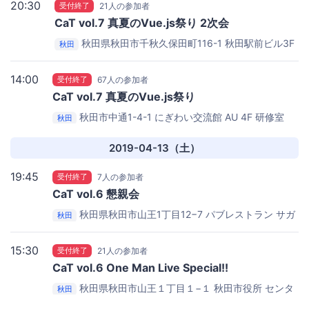
20:30
受付終了
21人の参加者
CaT vol.7 真夏のVue.js祭り 2次会
秋田県秋田市千秋久保田町116-1 秋田駅前ビル3F
秋田
秋田番屋酒場
14:00
受付終了
67人の参加者
CaT vol.7 真夏のVue.js祭り
秋田市中通1-4-1
にぎわい交流館 AU 4F 研修室
秋田
1・2
2019-04-13（土）
19:45
受付終了
7人の参加者
CaT vol.6 懇親会
秋田県秋田市山王1丁目12−7
パブレストラン サガ
秋田
ン
15:30
受付終了
21人の参加者
CaT vol.6 One Man Live Special!!
秋田県秋田市山王１丁目１−１
秋田市役所 センタ
秋田
ース 洋室4